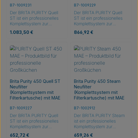
B7-1009231
B7-1009229
Der BRITA PURITY Quell
Der BRITA PURITY Quell
ST ist ein professionelles
ST ist ein professionelles
Komplettsystem zur
Komplettsystem zur
Aufbereitung von
Aufbereitung von
Regulärer Preis:
Regulärer Preis:
1.083,50 €
866,92 €
Trinkwasser für Kaffee-,
Trinkwasser für Kaffee-,
Espresso- und weitere
Espresso- und weitere
Kaffeespezialitäten auf
Kaffeespezialitäten auf
Espressobasis in
Espressobasis in
Gastronomie, Großküche
Gastronomie, Großküche
und gewerblichen
und gewerblichen
Anwendungen. Durch die
Anwendungen. Durch die
gezielte Reduzierung der
gezielte Reduzierung der
Karbonathärte unterstützt
Karbonathärte unterstützt
Brita Purity 450 Quell ST
Brita Purity 450 Steam
das System eine konstante
das System eine konstante
Neufilter
Neufilter
Wasserqualität und trägt
Wasserqualität und trägt
(Komplettsystem mit
(Komplettsystem mit
dazu bei, dass Getränke ihr
dazu bei, dass Getränke ihr
Filterkartusche) mit MAE
Filterkartusche) mit MAE
volles Aroma entfalten
volles Aroma entfalten
können. Unerwünschte
können. Unerwünschte
B7-1009227
B7-1002912
Geschmacks- und
Geschmacks- und
Der BRITA PURITY Quell
Der BRITA PURITY Steam
Geruchsstoffe werden
Geruchsstoffe werden
ST ist ein professionelles
ist ein professionelles
durch die integrierte
durch die integrierte
Komplettsystem zur
Komplettsystem zur
Aktivkohlefiltration aus der
Aktivkohlefiltration aus der
Aufbereitung von
Aufbereitung von
gesamten Wassermenge
gesamten Wassermenge
Regulärer Preis:
Regulärer Preis:
652,72 €
659,26 €
Trinkwasser für Kaffee-,
Trinkwasser für