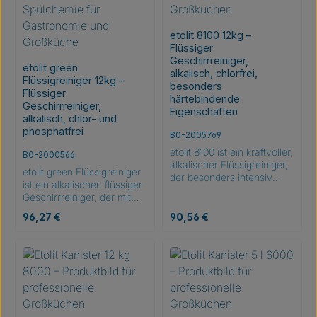
etolit 8100 12kg –
Flüssiger
Geschirrreiniger,
etolit green
alkalisch, chlorfrei,
Flüssigreiniger 12kg –
besonders
Flüssiger
härtebindende
Geschirrreiniger,
Eigenschaften
alkalisch, chlor- und
phosphatfrei
B0-2005769
etolit 8100 ist ein kraftvoller,
B0-2000566
alkalischer Flüssigreiniger,
etolit green Flüssigreiniger
der besonders intensiv
ist ein alkalischer, flüssiger
alkalifestes Spülgut wie
Geschirrreiniger, der mit
Porzellan, Edelstahl und
dem EU-Ecolabel
Kunststoff reinigt und auch
Regulärer Preis:
Regulärer Preis:
96,27 €
90,56 €
ausgezeichnet wurde.
für Glas geeignet ist. Er
Dieses Produkt erfüllt die
bietet ausgezeichnetes
hohen ökologischen
Stärkelöse- und
Standards des EU-
Fettlösevermögen sowie
Ecolabels hinsichtlich
eine effektive Reinigung bei
Inhaltsstoffen, Verpackung
Lebensmittelfarbstoffrückst
und Wirksamkeit. Es bietet
änden. Ideal für
ausgezeichnetes