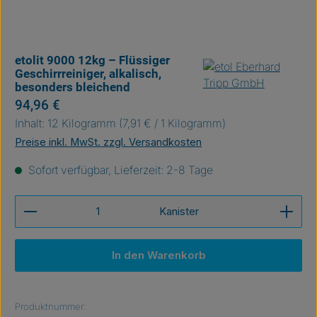
etolit 9000 12kg – Flüssiger
Geschirrreiniger, alkalisch,
besonders bleichend
Regulärer Preis:
94,96 €
Inhalt:
12 Kilogramm
(7,91 € / 1 Kilogramm)
Preise inkl. MwSt. zzgl. Versandkosten
Sofort verfügbar, Lieferzeit: 2-8 Tage
Produkt Anzahl: Gib den gewünschten Wert ein ode
Kanister
In den Warenkorb
Produktnummer: