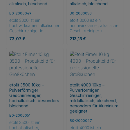
alkalisch, bleichend
alkalisch, bleichend
B0-2000049
B0-2000050
etolit 3000 ist ein
etolit 3000 ist ein
hochwirksamer, alkalischer
hochwirksamer, alkalischer
Geschirrreiniger in
Geschirrreiniger in
Pulverform, der besonders
Pulverform, der besonders
Regulärer Preis:
Regulärer Preis:
73,07 €
213,13 €
für seine hervorragenden
für seine hervorragenden
Stärkelöse- und
Stärkelöse- und
Fettlösefähigkeiten bekannt
Fettlösefähigkeiten bekannt
ist. Er bietet bleichende
ist. Er bietet bleichende
Eigenschaften zur
Eigenschaften zur
Entfernung von
Entfernung von
Lebensmittelfarbstoffrückst
Lebensmittelfarbstoffrückst
änden und liefert
änden und liefert
ausgezeichnete
ausgezeichnete
etolit 3500 10kg –
etolit 4000 10kg –
Reinigungsleistung. Ideal
Reinigungsleistung. Ideal
Pulverförmiger
Pulverförmiger
für die Verwendung in
für die Verwendung in
Geschirrreiniger,
Geschirrreiniger,
Hauben- und
Hauben- und
hochalkalisch, besonders
mildalkalisch, bleichend,
Untertischspülmaschinen,
Untertischspülmaschinen,
bleichend
besonders für Aluminium
jedoch nicht für Aluminium
jedoch nicht für Aluminium
geeignet
oder Silber geeignet. Die
oder Silber geeignet. Die
B0-2000051
Dosierung variiert je nach
Dosierung variiert je nach
B0-2000047
etolit 3500 ist ein
Verschmutzungsgrad und
Verschmutzungsgrad und
hochalkalischer,
etolit 4000 ist ein
Wasserqualität und liegt
Wasserqualität und liegt