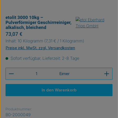
etolit 3000 10kg –
Pulverförmiger Geschirrreiniger,
alkalisch, bleichend
Regulärer Preis:
73,07 €
Inhalt:
10 Kilogramm
(7,31 € / 1 Kilogramm)
Preise inkl. MwSt. zzgl. Versandkosten
Sofort verfügbar, Lieferzeit: 2-8 Tage
Produkt Anzahl: Gib den gewünschten Wert ein ode
Eimer
In den Warenkorb
Produktnummer:
B0-2000049