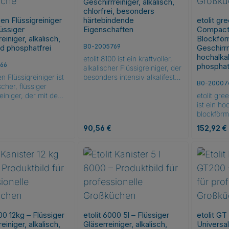
Geschirrreiniger, alkalisch,
chlorfrei, besonders
een Flüssigreiniger
härtebindende
etolit gr
lüssiger
Eigenschaften
Compactreini
einiger, alkalisch,
Blockför
B0-2005769
nd phosphatfrei
Geschirrr
hochalkal
etolit 8100 ist ein kraftvoller,
66
phosphat
alkalischer Flüssigreiniger, der
en Flüssigreiniger ist
besonders intensiv alkalifestes
B0-20007
scher, flüssiger
Spülgut wie Porzellan,
einiger, der mit dem
Edelstahl und Kunststoff reinigt
etolit gr
bel ausgezeichnet
und auch für Glas geeignet ist.
ist ein ho
eses Produkt erfüllt
Er bietet ausgezeichnetes
blockförm
n ökologischen
Stärkelöse- und
Geschirrr
 Preis:
Regulärer Preis:
Regulärer 
90,56 €
152,92 €
s des EU-Ecolabels
Fettlösevermögen sowie eine
EU-Ecola
ch Inhaltsstoffen,
effektive Reinigung bei
wurde. Di
ng und Wirksamkeit.
Lebensmittelfarbstoffrückstän
umweltfreu
ukt Anzahl: Gib den gewünschten Wert ei
Produkt Anzahl: Gib den
Prod
 ausgezeichnetes
den. Ideal für Korbtransport-,
die hohen
Kanister
Kanister
gsvermögen mit
Hauben- und
Standards
öhnlicher Fett- und
Untertischspülmaschinen, und
hinsichtli
ekraft und ist
für den Einsatz bei mittleren
Verpacku
ei leichten
und hohen Wasserhärten
Der Compa
telfarbstoffrückstän
konzipiert. Der Reiniger ist
außergew
00 12kg – Flüssiger
etolit 6000 5l – Flüssiger
etolit GT
Reiniger liefert
chlorfrei und
Stärkelös
einiger, alkalisch,
Gläserreiniger, alkalisch,
Universal
Spülergebnisse in
umweltfreundlich, was ihn
Fettlösev