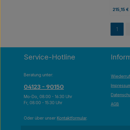
Sicherhe
ausgezeic
Sie bitte
Regulärer
umweltfr
215,15 €
erfüllt d
Standard
Prod
hinsichtli
1
Verpacku
Seite
Der Klars
gleichmä
tropfen- 
Trocknun
Service-Hotline
Infor
und verle
Er ist g
geruchsne
schaumre
Beratung unter:
Wiederruf
verhinder
Nachspül
Impressu
04123 - 90150
Porzellan
und Glas, 
Datensch
Mo-Do, 08:00 - 16:30 Uhr
Klarspüle
Fr, 08:00 - 15:30 Uhr
Bandtran
AGB
Korbtran
Untertis
Oder über unser
Kontaktformular
.
vorgesehe
alle Wass
ausschlie