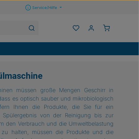
Service/Hilfe
Warenkorb ent
Du hast 0 Produkte auf 
ülmaschine
hinen müssen große Mengen Geschirr in
, dass es optisch sauber und mikrobiologisch
iefern Ihnen die Produkte, die Sie für ein
s Spülergebnis von der Reinigung bis zur
m den Verbrauch und die Umweltbelastung
 zu halten, müssen die Produkte und die