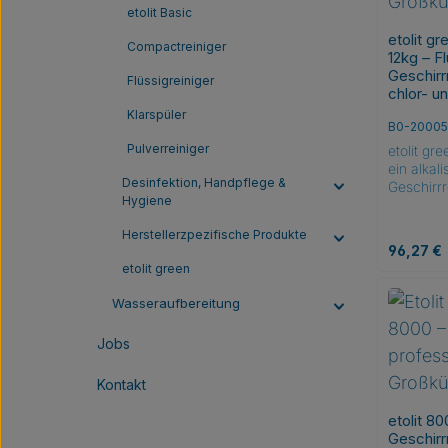
etolit Basic
etolit gr
Compactreiniger
12kg – F
Geschirrr
Flüssigreiniger
chlor- u
Klarspüler
B0-20005
Pulverreiniger
etolit gre
ein alkali
Desinfektion, Handpflege &
Geschirrr
Hygiene
EU-Ecola
wurde. Di
Herstellerzpezifische Produkte
die hohe
Regulärer
96,27 €
Standard
etolit green
hinsichtli
Verpacku
Prod
Wasseraufbereitung
Es bietet
Reinigun
Jobs
außergew
Stärkelös
Kontakt
wirksam b
Lebensmit
etolit 80
den. Der 
Geschirrr
optimale 