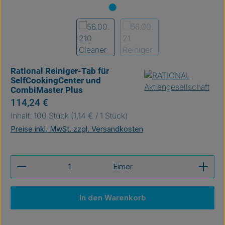
Rational Reiniger-Tab für
SelfCookingCenter und
CombiMaster Plus
Regulärer Preis:
114,24 €
Inhalt:
100 Stück
(1,14 € / 1 Stück)
Preise inkl. MwSt. zzgl. Versandkosten
Produkt Anzahl: Gib den gewünschten Wert ein ode
Eimer
In den Warenkorb