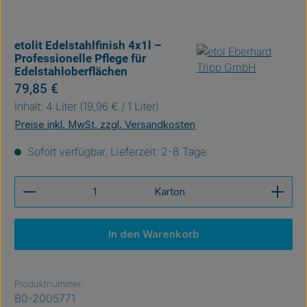
etolit Edelstahlfinish 4x1l –
Professionelle Pflege für
Edelstahloberflächen
Regulärer Preis:
79,85 €
Inhalt:
4 Liter
(19,96 € / 1 Liter)
Preise inkl. MwSt. zzgl. Versandkosten
Sofort verfügbar, Lieferzeit: 2-8 Tage
Produkt Anzahl: Gib den gewünschten Wert ein ode
Karton
In den Warenkorb
Produktnummer:
B0-2005771