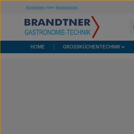
Anmelden
oder
Registrieren
m Hauptinhalt springen
Zur Suche springen
Zur Hauptnavigation springen
HOME
GROSSKÜCHENTECHNIK