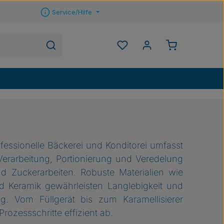
Service/Hilfe
Warenkorb ent
Du hast 0 Produkte auf 
fessionelle Bäckerei und Konditorei umfasst
Verarbeitung, Portionierung und Veredelung
 Zuckerarbeiten. Robuste Materialien wie
nd Keramik gewährleisten Langlebigkeit und
. Vom Füllgerät bis zum Karamellisierer
Prozessschritte effizient ab.