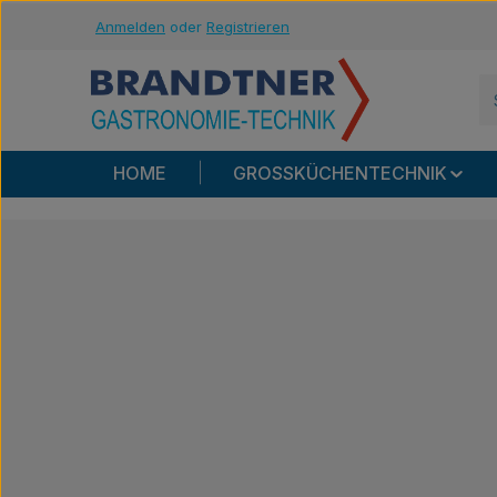
Anmelden
oder
Registrieren
m Hauptinhalt springen
Zur Suche springen
Zur Hauptnavigation springen
HOME
GROSSKÜCHENTECHNIK