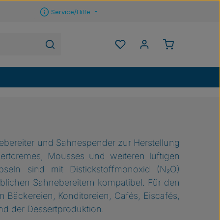
Service/Hilfe
Warenkorb ent
Du hast 0 Produkte auf 
ebereiter und Sahnespender zur Herstellung
ertcremes, Mousses und weiteren luftigen
pseln sind mit Distickstoffmonoxid (N₂O)
üblichen Sahnebereitern kompatibel. Für den
in Bäckereien, Konditoreien, Cafés, Eiscafés,
d der Dessertproduktion.