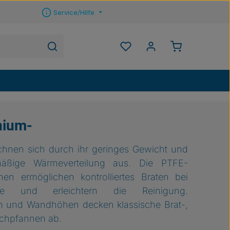
Service/Hilfe
Warenkorb ent
Du hast 0 Produkte auf 
nium-
hnen sich durch ihr geringes Gewicht und
hmäßige Wärmeverteilung aus. Die PTFE-
hen ermöglichen kontrolliertes Braten bei
gabe und erleichtern die Reinigung.
n und Wandhöhen decken klassische Brat-,
ischpfannen ab.