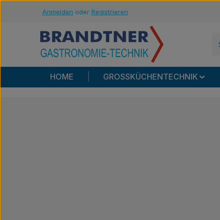
Anmelden
oder
Registrieren
m Hauptinhalt springen
Zur Suche springen
Zur Hauptnavigation springen
HOME
GROSSKÜCHENTECHNIK