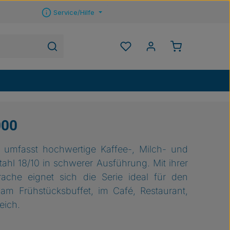
Service/Hilfe
Warenkorb ent
Du hast 0 Produkte auf 
000
 umfasst hochwertige Kaffee-, Milch- und
hl 18/10 in schwerer Ausführung. Mit ihrer
rache eignet sich die Serie ideal für den
 am Frühstücksbuffet, im Café, Restaurant,
eich.