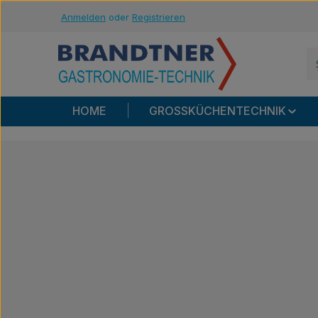
Anmelden
oder
Registrieren
m Hauptinhalt springen
Zur Suche springen
Zur Hauptnavigation springen
HOME
GROSSKÜCHENTECHNIK