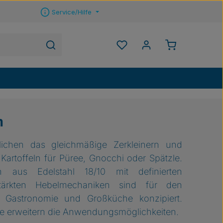
Service/Hilfe
Warenkorb ent
Du hast 0 Produkte auf 
n
glichen das gleichmäßige Zerkleinern und
artoffeln für Püree, Gnocchi oder Spätzle.
 aus Edelstahl 18/10 mit definierten
ärkten Hebelmechaniken sind für den
n Gastronomie und Großküche konzipiert.
e erweitern die Anwendungsmöglichkeiten.