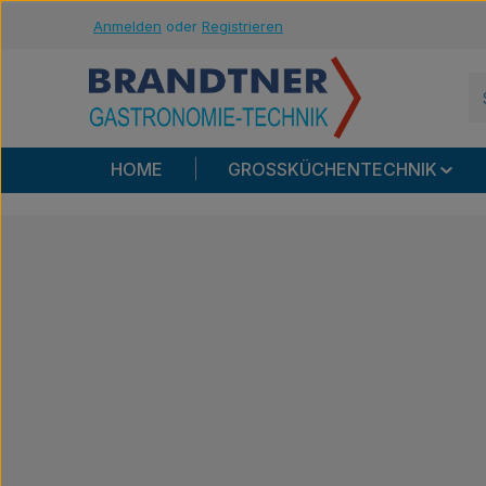
Anmelden
oder
Registrieren
m Hauptinhalt springen
Zur Suche springen
Zur Hauptnavigation springen
HOME
GROSSKÜCHENTECHNIK