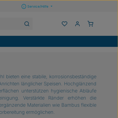
Service/Hilfe
Warenkorb ent
Du hast 0 Produkte auf 
hl bieten eine stabile, korrosionsbeständige
Anrichten länglicher Speisen. Hochglänzend
erflächen unterstützen hygienische Abläufe
einigung. Verstärkte Ränder erhöhen die
 ergänzende Materialien wie Bambus flexible
rbereitung ermöglichen.