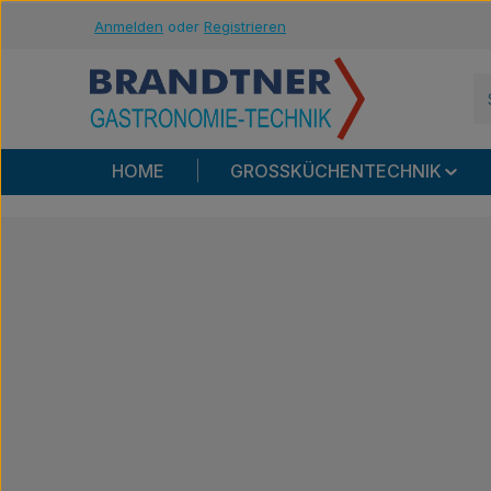
Anmelden
oder
Registrieren
m Hauptinhalt springen
Zur Suche springen
Zur Hauptnavigation springen
HOME
GROSSKÜCHENTECHNIK