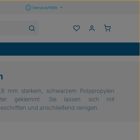
Service/Hilfe
Warenkorb ent
Du hast 0 Produkte auf 
n
0,8 mm starkem, schwarzem Polypropylen
lter geklemmt. Sie lassen sich mit
beschriften und anschließend reinigen.