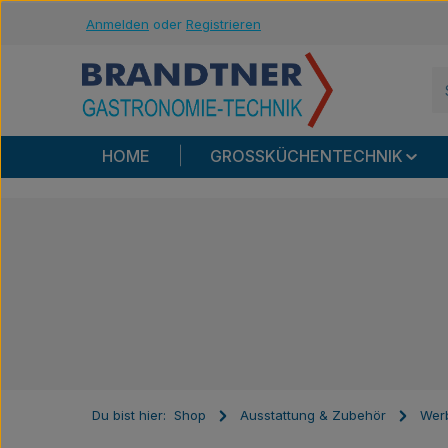
Anmelden
oder
Registrieren
m Hauptinhalt springen
Zur Suche springen
Zur Hauptnavigation springen
HOME
GROSSKÜCHENTECHNIK
Du bist hier:
Shop
Ausstattung & Zubehör
Werb