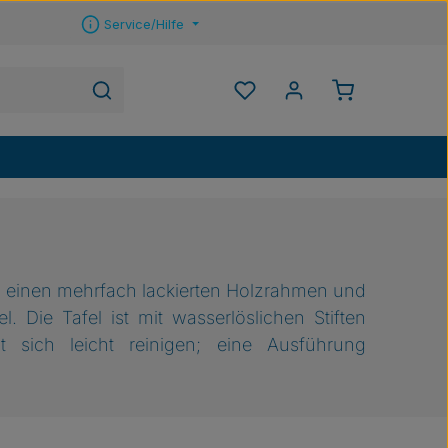
Service/Hilfe
Warenkorb ent
Du hast 0 Produkte auf 
en einen mehrfach lackierten Holzrahmen und
. Die Tafel ist mit wasserlöslichen Stiften
t sich leicht reinigen; eine Ausführung